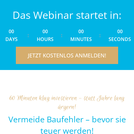
Das Webinar startet in:
00
00
00
00
:
:
:
DAYS
HOURS
MINUTES
SECONDS
JETZT KOSTENLOS ANMELDEN!
60 Minuten klug investieren – statt Jahre lang
ärgern!
Vermeide Baufehler – bevor sie
teuer werden!