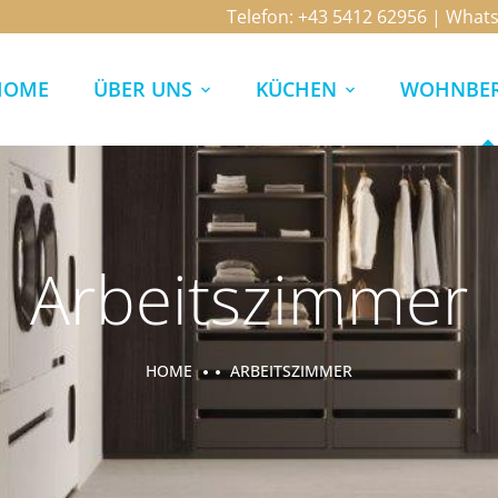
Telefon:
+43 5412 62956
| What
HOME
ÜBER UNS
KÜCHEN
WOHNBER
Arbeitszimmer
HOME
ARBEITSZIMMER