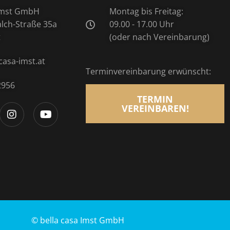
 Imst GmbH
Montag bis Freitag:
ch-Straße 35a
09.00 - 17.00 Uhr
t
(oder nach Vereinbarung)
casa-imst.at
Terminvereinbarung erwünscht:
2956
TERMIN
VEREINBAREN!
© bella casa Imst GmbH