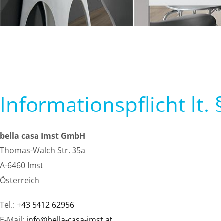
Informationspflicht lt
bella casa Imst GmbH
Thomas-Walch Str. 35a
A-6460 Imst
Österreich
Tel.:
+43 5412 62956
E-Mail:
info@bella-casa-imst.at