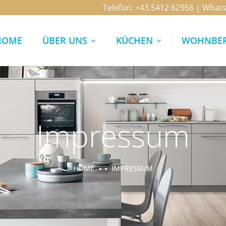
Telefon:
+43 5412 62956
| What
HOME
ÜBER UNS
KÜCHEN
WOHNBER
Impressum
HOME
IMPRESSUM