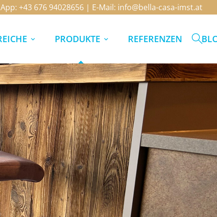
sApp:
+43 676 94028656
| E-Mail:
info@bella-casa-imst.at
EICHE
PRODUKTE
REFERENZEN
BL