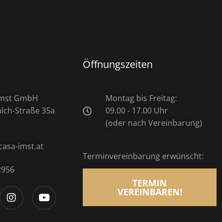
Öffnungszeiten
 Imst GmbH
Montag bis Freitag:
ch-Straße 35a
09.00 - 17.00 Uhr
t
(oder nach Vereinbarung)
casa-imst.at
Terminvereinbarung erwünscht:
2956
TERMIN
VEREINBAREN!