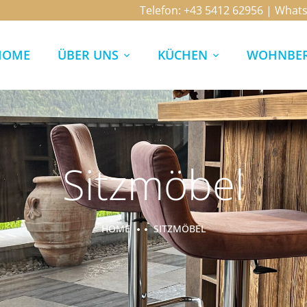
Telefon:
+43 5412 62956
| What
HOME
ÜBER UNS
KÜCHEN
WOHNBER
Sitzmöbel
HOME
SITZMÖBEL