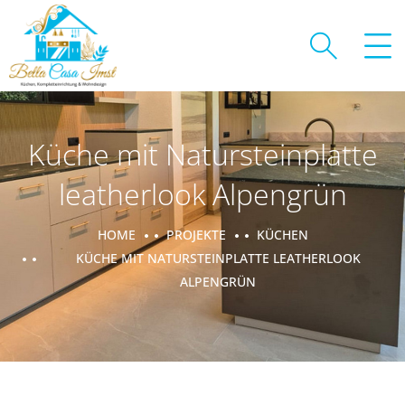
Küche mit Natursteinplatte
leatherlook Alpengrün
HOME
PROJEKTE
KÜCHEN
KÜCHE MIT NATURSTEINPLATTE LEATHERLOOK
ALPENGRÜN